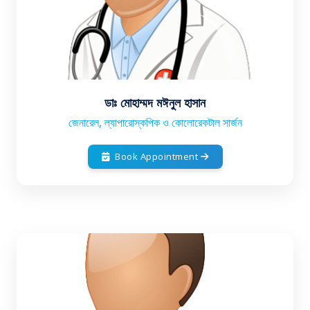
ডাঃ মোহাম্মদ মঈনুল হাসান
জেনারেল, ল্যাপারোস্কপিক ও কোলোরেকটাল সার্জন
Book Appointment