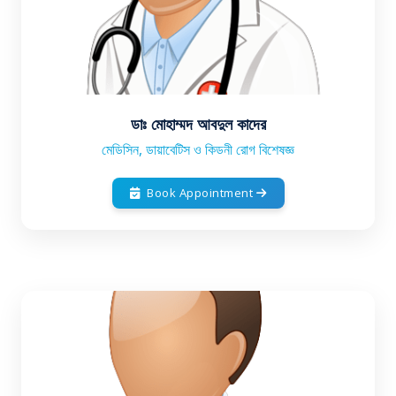
ডাঃ মোহাম্মদ আবদুল কাদের
মেডিসিন, ডায়াবেটিস ও কিডনী রোগ বিশেষজ্ঞ
Book Appointment