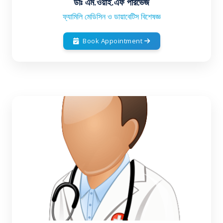
ডাঃ এম.ওয়াই.এফ পারভেজ
ফ্যামিলি মেডিসিন ও ডায়াবেটিস বিশেষজ্ঞ
Book Appointment