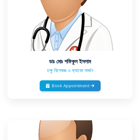
ডাঃ মোঃ শফিকুল ইসলাম
চক্ষু বিশেষজ্ঞ ও ফ্যাকো সার্জন
Book Appointment