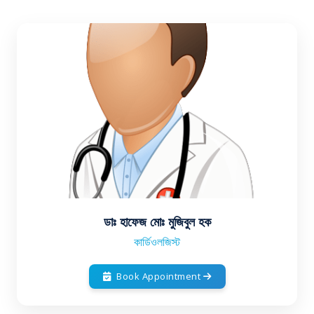
ডাঃ হাফেজ মোঃ মুজিবুল হক
কার্ডিওলজিস্ট
Book Appointment