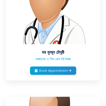
ডাঃ মুনমুন চৌধুরী
নবজাতক ও শিশু রোগ বিশেষজ্ঞ
Book Appointment