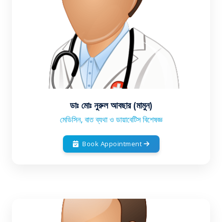
ডাঃ মোঃ নুরুল আবছার (মামুন)
মেডিসিন, বাত ব্যথা ও ডায়াবেটিস বিশেষজ্ঞ
Book Appointment