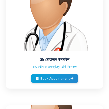
ডাঃ মোহাম্মদ ইসমাইল
চম, যৌন ও জনস্বাস্থ্য রোগ বিশেষজ্ঞ
Book Appointment