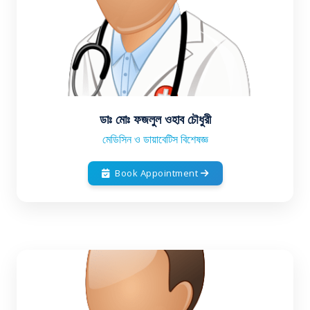
ডাঃ মোঃ ফজলুল ওহাব চৌধুরী
মেডিসিন ও ডায়াবেটিস বিশেষজ্ঞ
Book Appointment