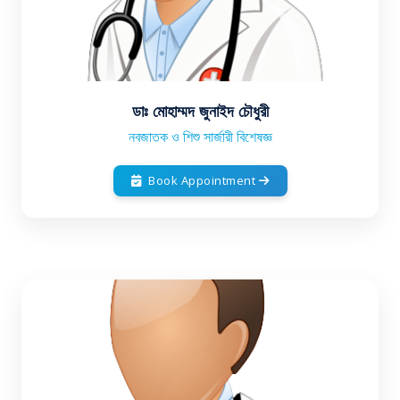
ডাঃ মোহাম্মদ জুনাইদ চৌধুরী
নবজাতক ও শিশু সার্জারী বিশেষজ্ঞ
Book Appointment