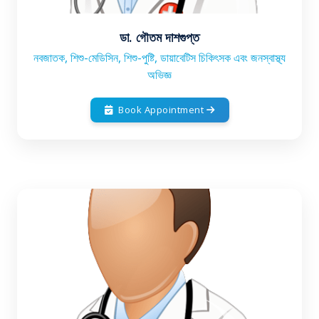
ডা. গৌতম দাশগুপ্ত
নবজাতক, শিশু-মেডিসিন, শিশু-পুষ্টি, ডায়াবেটিস চিকিৎসক এবং জনস্বাস্থ্য
অভিজ্ঞ
Book Appointment