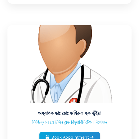
অধ্যাপক ডাঃ মোঃ জহিরুল হক ভূঁইয়া
ফিজিক্যাল মেডিসিন এন্ড রিহ্যাবিলিটেশন বিশেষজ্ঞ
Book Appointment