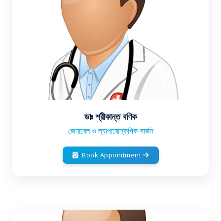
ডাঃ শ্রীকান্ত বণিক
জেনারেল ও ল্যাপারোস্কপিক সার্জন
Book Appointment